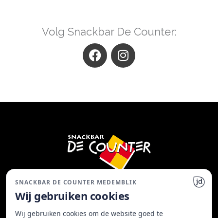
Volg Snackbar De Counter:
F
I
a
n
c
s
e
t
b
a
o
g
o
r
k
a
m
SNACKBAR DE COUNTER MEDEMBLIK
Snackbar De Counter Medemblik | T: 0227 -
Wij gebruiken cookies
543 652
Wij gebruiken cookies om de website goed te
Gedempt Achterom 2, 1671 AG Medemblik |